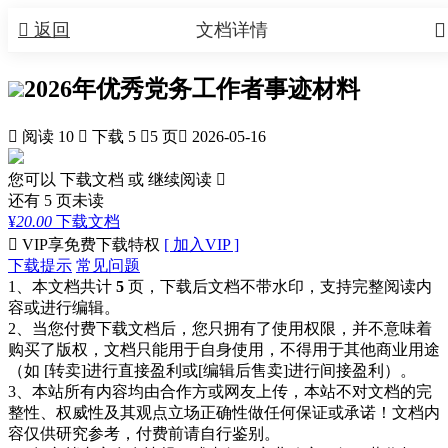


返回
文档详情
2026年优秀党务工作者事迹材料

阅读 10

下载 5

5 页

2026-05-16
您可以 下载文档 或
继续阅读

还有
5
页未读
¥
20.00
下载文档

VIP享免费下载特权
[ 加入VIP ]
下载提示
常见问题
1、本文档共计
5
页，下载后文档不带水印，支持完整阅读内
容或进行编辑。
2、当您付费下载文档后，您只拥有了使用权限，并不意味着
购买了版权，文档只能用于自身使用，不得用于其他商业用途
（如 [转卖]进行直接盈利或[编辑后售卖]进行间接盈利）。
3、本站所有内容均由合作方或网友上传，本站不对文档的完
整性、权威性及其观点立场正确性做任何保证或承诺！文档内
容仅供研究参考，付费前请自行鉴别。