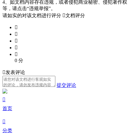
4、如文档内容存在违规，或者侵犯商业秘密、侵犯著作权
等，请点击“违规举报”。
请如实的对该文档进行评分

文档评分





0
分

发表评论
提交评论

首页

分类