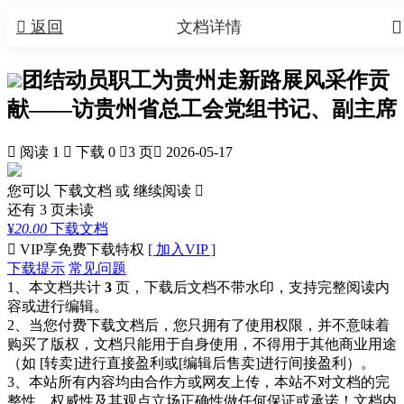


返回
文档详情
团结动员职工为贵州走新路展风采作贡
献——访贵州省总工会党组书记、副主席

阅读 1

下载 0

3 页

2026-05-17
您可以 下载文档 或
继续阅读

还有
3
页未读
¥
20.00
下载文档

VIP享免费下载特权
[ 加入VIP ]
下载提示
常见问题
1、本文档共计
3
页，下载后文档不带水印，支持完整阅读内
容或进行编辑。
2、当您付费下载文档后，您只拥有了使用权限，并不意味着
购买了版权，文档只能用于自身使用，不得用于其他商业用途
（如 [转卖]进行直接盈利或[编辑后售卖]进行间接盈利）。
3、本站所有内容均由合作方或网友上传，本站不对文档的完
整性、权威性及其观点立场正确性做任何保证或承诺！文档内