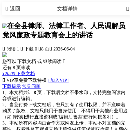


返回
文档详情
在全县律师、法律工作者、人民调解员
党风廉政专题教育会上的讲话

阅读 1

下载 0

8 页

2026-06-04
您可以 下载文档 或
继续阅读

还有
8
页未读
¥
20.00
下载文档

VIP享免费下载特权
[ 加入VIP ]
下载提示
常见问题
1、本文档共计
8
页，下载后文档不带水印，支持完整阅读内
容或进行编辑。
2、当您付费下载文档后，您只拥有了使用权限，并不意味着
购买了版权，文档只能用于自身使用，不得用于其他商业用途
（如 [转卖]进行直接盈利或[编辑后售卖]进行间接盈利）。
3、本站所有内容均由合作方或网友上传，本站不对文档的完
整性、权威性及其观点立场正确性做任何保证或承诺！文档内