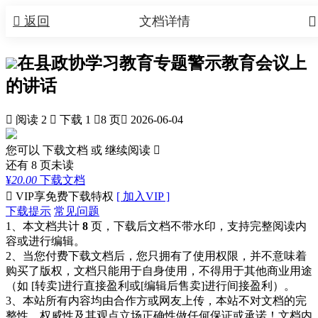


返回
文档详情
在县政协学习教育专题警示教育会议上
的讲话

阅读 2

下载 1

8 页

2026-06-04
您可以 下载文档 或
继续阅读

还有
8
页未读
¥
20.00
下载文档

VIP享免费下载特权
[ 加入VIP ]
下载提示
常见问题
1、本文档共计
8
页，下载后文档不带水印，支持完整阅读内
容或进行编辑。
2、当您付费下载文档后，您只拥有了使用权限，并不意味着
购买了版权，文档只能用于自身使用，不得用于其他商业用途
（如 [转卖]进行直接盈利或[编辑后售卖]进行间接盈利）。
3、本站所有内容均由合作方或网友上传，本站不对文档的完
整性、权威性及其观点立场正确性做任何保证或承诺！文档内